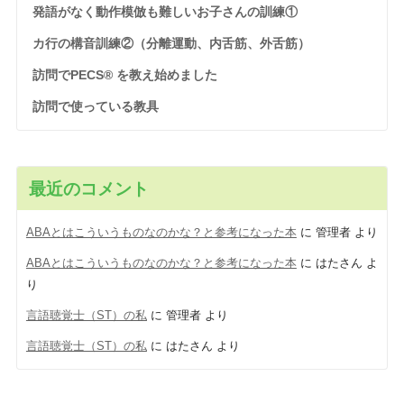
発語がなく動作模倣も難しいお子さんの訓練①
カ行の構音訓練②（分離運動、内舌筋、外舌筋）
訪問でPECS® を教え始めました
訪問で使っている教具
最近のコメント
ABAとはこういうものなのかな？と参考になった本
に
管理者
より
ABAとはこういうものなのかな？と参考になった本
に
はたさん
よ
り
言語聴覚士（ST）の私
に
管理者
より
言語聴覚士（ST）の私
に
はたさん
より